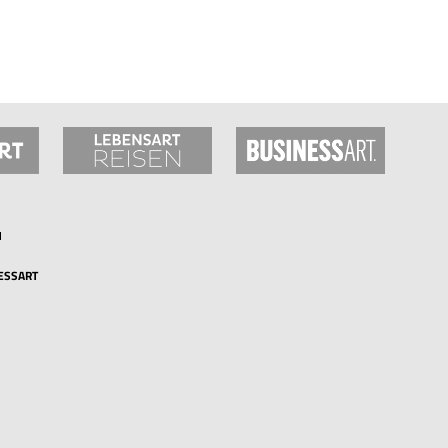
o
ESSART