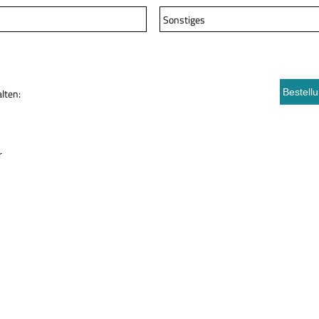
Sonstiges
lten:
r