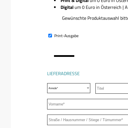
Print & Digital
um 0 Euro in Österr
Digital
um 0 Euro in Österreich | A
Gewünschte Produktauswahl bitte
ABO-
TYP
Print-Ausgabe
LIEFERADRESSE
Anrede*