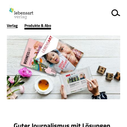
Verlag
Produkte & Abo
LEBENSART
/
BUSINESSART
abonnieren
Thema
Guter Journalismus mit Lösungen,